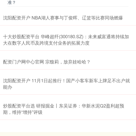
准？
沈阳配资开户 NBA湖人赛事与丁俊晖、辽篮等比赛同场燃爆
十大炒股配资平台 华峰超纤(300180.SZ)：未来威富通将持续加
大在数字人民币及跨境支付业务的拓展力度
配资门户网中心官网 宗馥莉，放弃娃哈哈？
沈阳配资开户 11月1日起推行！国产小客车新车上牌足不出户就
能办
炒股配资平台选 研报掘金丨东吴证券：华新水泥Q2盈利超预
期，维持“增持”评级