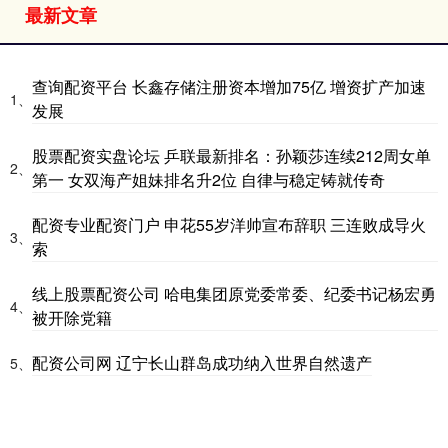
最新文章
查询配资平台 长鑫存储注册资本增加75亿 增资扩产加速
1、
发展
股票配资实盘论坛 乒联最新排名：孙颖莎连续212周女单
2、
第一 女双海产姐妹排名升2位 自律与稳定铸就传奇
配资专业配资门户 申花55岁洋帅宣布辞职 三连败成导火
3、
索
线上股票配资公司 哈电集团原党委常委、纪委书记杨宏勇
4、
被开除党籍
配资公司网 辽宁长山群岛成功纳入世界自然遗产
5、