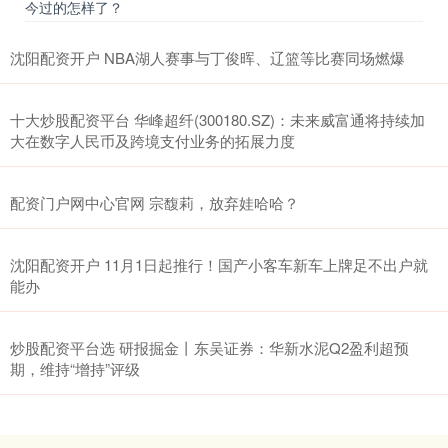
今过的怎样了？
沈阳配资开户 NBA湖人赛事与丁俊晖、辽篮等比赛同场燃爆
十大炒股配资平台 华峰超纤(300180.SZ)：未来威富通将持续加
大在数字人民币及跨境支付业务的拓展力度
配资门户网中心官网 宗馥莉，放弃娃哈哈？
沈阳配资开户 11月1日起推行！国产小客车新车上牌足不出户就
能办
炒股配资平台选 研报掘金丨东吴证券：华新水泥Q2盈利超预
期，维持“增持”评级