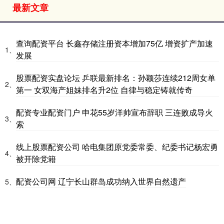
最新文章
查询配资平台 长鑫存储注册资本增加75亿 增资扩产加速
1、
发展
股票配资实盘论坛 乒联最新排名：孙颖莎连续212周女单
2、
第一 女双海产姐妹排名升2位 自律与稳定铸就传奇
配资专业配资门户 申花55岁洋帅宣布辞职 三连败成导火
3、
索
线上股票配资公司 哈电集团原党委常委、纪委书记杨宏勇
4、
被开除党籍
配资公司网 辽宁长山群岛成功纳入世界自然遗产
5、