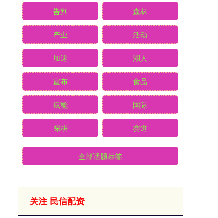
告别
森林
产业
活动
加速
湖人
宣布
食品
赋能
国际
深耕
赛道
全部话题标签
关注 民信配资