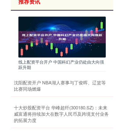
推荐资讯
线上配资平台开户 中国科幻产业仍处由大向强
跃升期
沈阳配资开户 NBA湖人赛事与丁俊晖、辽篮等
比赛同场燃爆
十大炒股配资平台 华峰超纤(300180.SZ)：未来
威富通将持续加大在数字人民币及跨境支付业务
的拓展力度