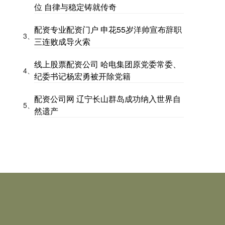
位 自律与稳定铸就传奇
配资专业配资门户 申花55岁洋帅宣布辞职
3、
三连败成导火索
线上股票配资公司 哈电集团原党委常委、
4、
纪委书记杨宏勇被开除党籍
配资公司网 辽宁长山群岛成功纳入世界自
5、
然遗产