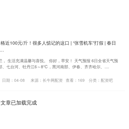
近100元/斤！很多人惦记的这口 | “张雪机车”打假 | 春日
…
， 生活充满温馨与喜悦。 你好，早安！ 天气预报 6日全省天气预
、七台河、牡丹江6～8℃，黑河南部、伊春、齐齐哈尔、....
日期：04-08
来源：长牛网配资
查看：
169
分类：
配资吧
资文章已加载完成